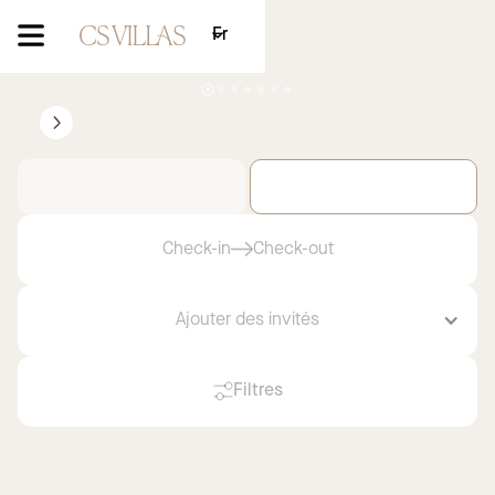
Fr
Villa Taillat
Ramatuelle
2
3
Courchevel
Saint-Tropez
A découvrir
Check-in
Check-out
Ajouter des invités
Filtres