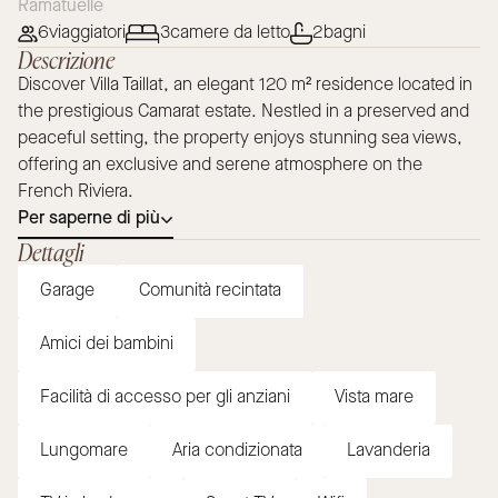
Ramatuelle
6
viaggiatori
3
camere da letto
2
bagni
Descrizione
Discover Villa Taillat, an elegant 120 m² residence located in
the prestigious Camarat estate. Nestled in a preserved and
peaceful setting, the property enjoys stunning sea views,
offering an exclusive and serene atmosphere on the
French Riviera.
Per saperne di più
Dettagli
Garage
Comunità recintata
Amici dei bambini
Facilità di accesso per gli anziani
Vista mare
Lungomare
Aria condizionata
Lavanderia